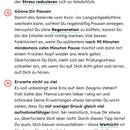
der
Stress reduzieren
sich so tatsächlich.
Gönne Dir Pausen
Damit das Gelernte vom Kurz- ins Langzeitgedächtnis
wechseln kann, solltest Du regelmäßig Pausen einlegen.
Versuchst Du ohne
Regeneration
zu büffeln, kannst Du
Dir die Inhalte nicht richtig merken. Viel besser
funktioniert es, wenn Du spätestens
nach 90 Minuten
mindestens zehn Minuten Pause
machst und dann mit
einem frischen Kopf wieder ans Werk gehst.
Überforderst Du Dich, stellt sich der Prüfungsstress
schneller ein, als wenn Du auf Dich Acht gibst und lernst,
auf Dich zu hören.
Erwarte nicht zu viel
Es soll unbedingt eine Eins auf dem Zeugnis stehen?
Puh! Gehe das Thema Lernen lieber ruhig an und
schraube Deine Erwartungen etwas herunter. Du wirst
sehen, dass Du
mit weniger Druck gleich viel
aufnahmefähiger
bist. Sei realistisch, traue Dir etwas
zu, überfordere Dich aber nicht. Durch diesen Tipp lernst
Du auch, Dich besser einzuschätzen – diese
Weitsicht
ist