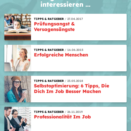
interessieren …
TIPPS & RATGEBER
27.04.2017
Prüfungsangst &
Versagensängste
TIPPS & RATGEBER
16.06.2015
Erfolgreiche Menschen
TIPPS & RATGEBER
23.05.2018
Selbstoptimierung: 6 Tipps, Die
Dich Im Job Besser Machen
TIPPS & RATGEBER
26.11.2019
Professionalität Im Job