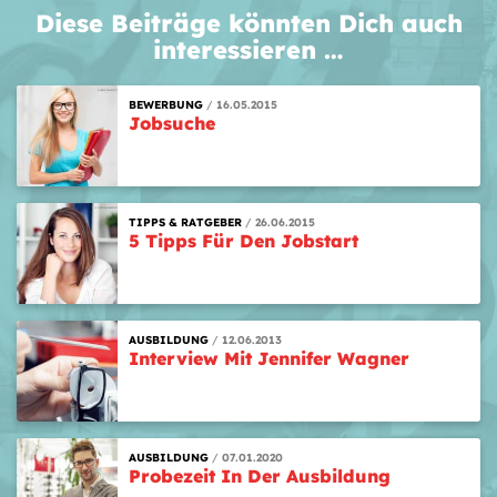
Diese Beiträge könnten Dich auch
interessieren …
BEWERBUNG
16.05.2015
Jobsuche
TIPPS & RATGEBER
26.06.2015
5 Tipps Für Den Jobstart
AUSBILDUNG
12.06.2013
Interview Mit Jennifer Wagner
AUSBILDUNG
07.01.2020
Probezeit In Der Ausbildung