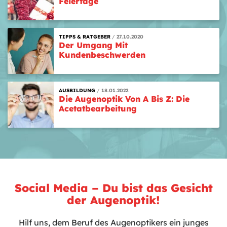
Feiertage
TIPPS & RATGEBER
27.10.2020
Der Umgang Mit
Kundenbeschwerden
AUSBILDUNG
18.01.2022
Die Augenoptik Von A Bis Z: Die
Acetatbearbeitung
Social Media – Du bist das Gesicht
der Augenoptik!
Hilf uns, dem Beruf des Augenoptikers ein junges