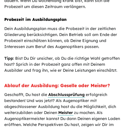
dauern. Wenn Du wochenlang krank bist, kann sich die
Probezeit um diesen Zeitraum verlängern.
Probezeit im Ausbildungsplan
Dein Ausbildungsplan muss die Probezeit in der zeitlichen
Gliederung berücksichtigen. Dein Betrieb soll am Ende der
Probezeit einschätzen können, ob Deine Eignung und
Interessen zum Beruf des Augenoptikers passen.
Tipp
: Bist Du Dir unsicher, ob Du die richtige Wahl getroffen
hast? Sprich in der Probezeit ganz offen mit Deinem
Ausbilder und frag ihn, wie er Deine Leistungen einschätzt.
Ablauf der Ausbildung: Geselle oder Meister?
Geschafft, Du hast die
Abschlussprüfung
erfolgreich
bestanden! Und was jetzt? Als Augenoptiker mit
abgeschlossener Ausbildung hast du die Möglichkeit, dich
weiterzubilden oder Deinen
Meister
zu machen. Als
Augenoptikermeister kannst Du dann Deinen eigenen Laden
eröffnen. Welche Perspektiven Du hast, zeigen wir Dir im