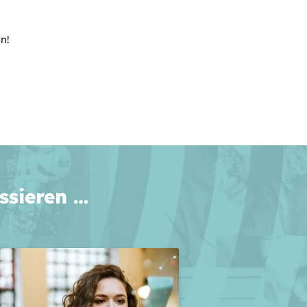
n!
ssieren …