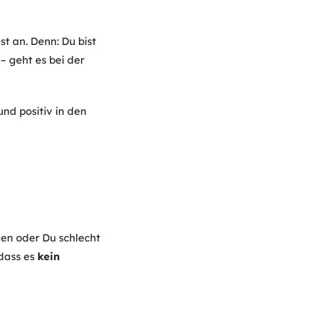
t an. Denn: Du bist
– geht es bei der
und positiv in den
gen oder Du schlecht
 dass es
kein