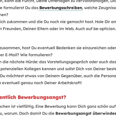
n, kann die Furcht, Deine Unterlagen zu vervollständigen, Di
ie formulierst Du das
Bewerbungsschreiben
, welche Zeugnis
hen?
 Dich zukommen und die Du noch nie gemacht hast. Hole Dir a
n Freunden, Deinen Eltern oder im Web. Auch auf be-opticia
zusammen, hast Du eventuell Bedenken sie einzureichen oder
der E-Mail? Wie formulieren?
 die nächste Hürde: das Vorstellungsgespräch oder auch das
n potenziellen Kollegen kennen und sollst Dich von Deiner best
ur Du möchtest etwas von Deinem Gegenüber, auch die Person
n eventuell genau nach Deiner Arbeitskraft!
ntlich Bewerbungsangst?
chen ist vielfältig. Eine Bewerbung kann Dich ganz schön auf
au, warum. Doch damit Du die
Bewerbungsangst überwindest,