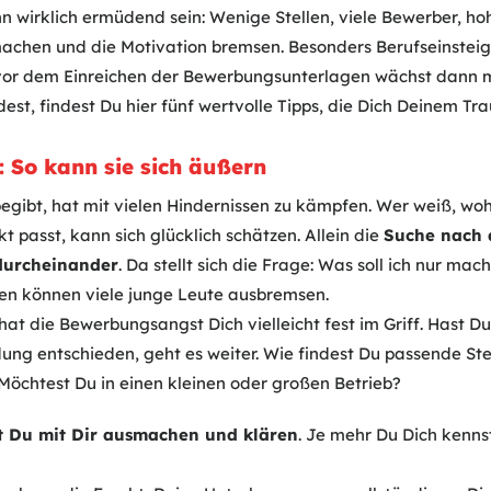
n wirklich ermüdend sein: Wenige Stellen, viele Bewerber, h
chen und die Motivation bremsen. Besonders Berufseinsteige
 vor dem Einreichen der Bewerbungsunterlagen wächst dann m
est, findest Du hier fünf wertvolle Tipps, die Dich Deinem Tr
 So kann sie sich äußern
egibt, hat mit vielen Hindernissen zu kämpfen. Wer weiß, woh
t passt, kann sich glücklich schätzen. Allein die
Suche nach 
 durcheinander
. Da stellt sich die Frage: Was soll ich nur ma
ten können viele junge Leute ausbremsen.
at die Bewerbungsangst Dich vielleicht fest im Griff. Hast Du
ung entschieden, geht es weiter. Wie findest Du passende St
öchtest Du in einen kleinen oder großen Betrieb?
st Du mit Dir ausmachen und klären
. Je mehr Du Dich kenns