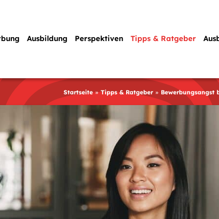
rbung
Ausbildung
Perspektiven
Tipps & Ratgeber
Aus
Startseite
Tipps & Ratgeber
Bewerbungsangst b