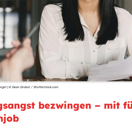
ngst | © Dean Drobot / Shutterstock.com
sangst bezwingen – mit fü
mjob