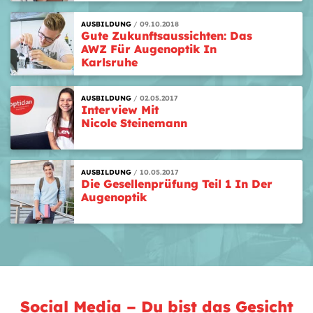
AUSBILDUNG
09.10.2018
Gute Zukunftsaussichten: Das
AWZ Für Augenoptik In
Karlsruhe
AUSBILDUNG
02.05.2017
Interview Mit
Nicole Steinemann
AUSBILDUNG
10.05.2017
Die Gesellenprüfung Teil 1 In Der
Augenoptik
Social Media – Du bist das Gesicht