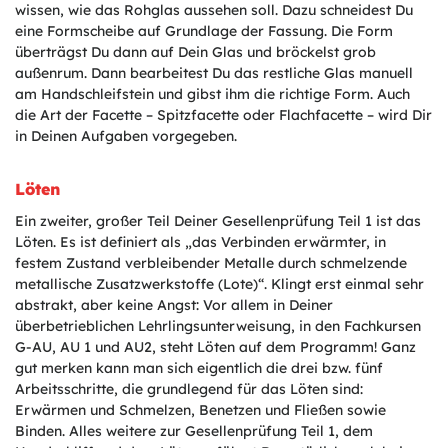
wissen, wie das Rohglas aussehen soll. Dazu schneidest Du
eine Formscheibe auf Grundlage der Fassung. Die Form
überträgst Du dann auf Dein Glas und bröckelst grob
außenrum. Dann bearbeitest Du das restliche Glas manuell
am Handschleifstein und gibst ihm die richtige Form. Auch
die Art der Facette – Spitzfacette oder Flachfacette – wird Dir
in Deinen Aufgaben vorgegeben.
Löten
Ein zweiter, großer Teil Deiner Gesellenprüfung Teil 1 ist das
Löten. Es ist definiert als „das Verbinden erwärmter, in
festem Zustand verbleibender Metalle durch schmelzende
metallische Zusatzwerkstoffe (Lote)“. Klingt erst einmal sehr
abstrakt, aber keine Angst: Vor allem in Deiner
überbetrieblichen Lehrlingsunterweisung, in den Fachkursen
G-AU, AU 1 und AU2, steht Löten auf dem Programm! Ganz
gut merken kann man sich eigentlich die drei bzw. fünf
Arbeitsschritte, die grundlegend für das Löten sind:
Erwärmen und Schmelzen, Benetzen und Fließen sowie
Binden. Alles weitere zur Gesellenprüfung Teil 1, dem