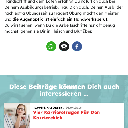
Handschliff und dem Löten erfährst Du natürlich auch bei
Deinem Ausbildungsbetrieb. Trau Dich auch, Deinen Ausbilder
nach extra Übungszeit zu fragen! Übung macht den Meister
und
die Augenoptik ist einfach ein Handwerksberuf
.
Du wirst sehen, wenn Du die Arbeitsschritte nur oft genug
machst, gehen sie Dir in Fleisch und Blut über.
Diese Beiträge könnten Dich auch
interessieren …
TIPPS & RATGEBER
24.04.2018
Vier Karrierefragen Für Den
Karrierekick