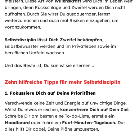
meistern. Diese Art von
Willenskraft
wird Dich im Leben weit
bringen, denn Rückschläge und Zweifel werden Dich nicht
aufhalten. Durch Sie wirst Du ausdauernder, lernst
weiterzumachen und auch mal Risiken einzugehen, um
voranzukommen.
Selbstdisziplin lässt Dich Zweifel bekämpfen,
selbstbewusster werden und im Privatleben sowie im
beruflichen Umfeld wachsen.
Und das Beste ist, Du kannst sie erlernen …
Zehn hilfreiche Tipps für mehr Selbstdisziplin
1. Fokussiere Dich auf Deine Prioritäten
Verschwende keine Zeit und Energie auf unwichtige Dinge.
Willst Du etwas erreichen,
konzentriere Dich auf Dein Ziel.
Schreibe Dir am besten eine To-do-Liste, erstelle ein
Moodboard
oder führe ein
Fünf-Minuten-Tagebuch.
Das
alles hilft Dir dabei, Deine Pläne umzusetzen.