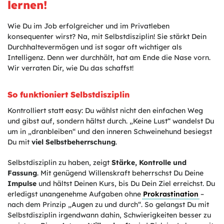
lernen!
Wie Du im Job erfolgreicher und im Privatleben
konsequenter wirst? Na, mit Selbstdisziplin! Sie stärkt Dein
Durchhaltevermögen und ist sogar oft wichtiger als
Intelligenz. Denn wer durchhält, hat am Ende die Nase vorn.
Wir verraten Dir, wie Du das schaffst!
So funktioniert Selbstdisziplin
Kontrolliert statt easy: Du wählst nicht den einfachen Weg
und gibst auf, sondern hältst durch. „Keine Lust“ wandelst Du
um in „dranbleiben“ und den inneren Schweinehund besiegst
Du mit
viel Selbstbeherrschung
.
Selbstdisziplin zu haben, zeigt
Stärke, Kontrolle und
Fassung
. Mit genügend Willenskraft beherrschst Du Deine
Impulse
und hältst Deinen Kurs, bis Du Dein Ziel erreichst. Du
erledigst unangenehme Aufgaben ohne
Prokrastination
–
nach dem Prinzip „Augen zu und durch“. So gelangst Du mit
Selbstdisziplin irgendwann dahin, Schwierigkeiten besser zu