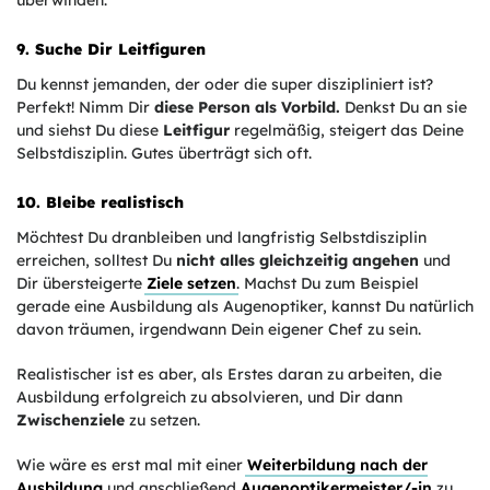
überwinden.
9. Suche Dir Leitfiguren
Du kennst jemanden, der oder die super diszipliniert ist?
Perfekt! Nimm Dir
diese Person als Vorbild.
Denkst Du an sie
und siehst Du diese
Leitfigur
regelmäßig, steigert das Deine
Selbstdisziplin. Gutes überträgt sich oft.
10. Bleibe realistisch
Möchtest Du dranbleiben und langfristig Selbstdisziplin
erreichen, solltest Du
nicht alles gleichzeitig angehen
und
Dir übersteigerte
Ziele setzen
. Machst Du zum Beispiel
gerade eine Ausbildung als Augenoptiker, kannst Du natürlich
davon träumen, irgendwann Dein eigener Chef zu sein.
Realistischer ist es aber, als Erstes daran zu arbeiten, die
Ausbildung erfolgreich zu absolvieren, und Dir dann
Zwischenziele
zu setzen.
Wie wäre es erst mal mit einer
Weiterbildung nach der
Ausbildung
und anschließend
Augenoptikermeister/-in
zu