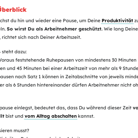
Überblick
chst du hin und wieder eine Pause, um Deine
Produktivität
zu
eln.
So wirst Du als Arbeitnehmer geschützt.
Wie lang Deine
richtet sich nach Deiner Arbeitszeit.
4
steht dazu:
m Voraus feststehende Ruhepausen von mindestens 30 Minuten b
den und 45 Minuten bei einer Arbeitszeit von mehr als 9 Stun
ausen nach Satz 1 können in Zeitabschnitte von jeweils mind
er als 6 Stunden hintereinander dürfen Arbeitnehmer nicht 
ause einlegst, bedeutet das, dass Du während dieser Zeit
vo
llt
bist und
vom Alltag abschalten
kannst.
ieren musst?