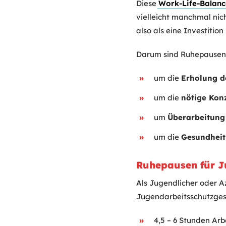
Diese
Work-Life-Balanc
vielleicht manchmal nic
also als eine Investitio
Darum sind Ruhepausen 
um die
Erholung d
um die
nötige Kon
um
Überarbeitung
um die
Gesundheit
Ruhepausen für Ju
Als Jugendlicher oder Az
Jugendarbeitsschutzgese
4,5 – 6 Stunden Arb