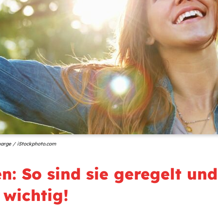
harge / iStockphoto.com
: So sind sie geregelt un
 wichtig!