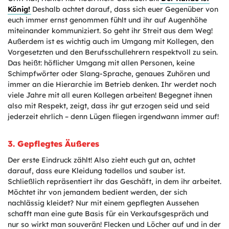
König!
Deshalb achtet darauf, dass sich euer Gegenüber von
euch immer ernst genommen fühlt und ihr auf Augenhöhe
miteinander kommuniziert. So geht ihr Streit aus dem Weg!
Außerdem ist es wichtig auch im Umgang mit Kollegen, den
Vorgesetzten und den Berufsschullehrern respektvoll zu sein.
Das heißt: höflicher Umgang mit allen Personen, keine
Schimpfwörter oder Slang-Sprache, genaues Zuhören und
immer an die Hierarchie im Betrieb denken. Ihr werdet noch
viele Jahre mit all euren Kollegen arbeiten! Begegnet ihnen
also mit Respekt, zeigt, dass ihr gut erzogen seid und seid
jederzeit ehrlich – denn Lügen fliegen irgendwann immer auf!
3. Gepflegtes Äußeres
Der erste Eindruck zählt! Also zieht euch gut an, achtet
darauf, dass eure Kleidung tadellos und sauber ist.
Schließlich repräsentiert ihr das Geschäft, in dem ihr arbeitet.
Möchtet ihr von jemandem bedient werden, der sich
nachlässig kleidet? Nur mit einem gepflegten Aussehen
schafft man eine gute Basis für ein Verkaufsgespräch und
nur so wirkt man souverän! Flecken und Löcher auf und in der