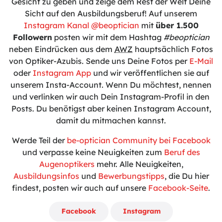
Gesicht zu geben und zeige dem Rest der Welt Deine
Sicht auf den Ausbildungsberuf! Auf unserem
Instagram Kanal @beoptician
mit
über 1.500
Followern
posten wir mit dem Hashtag
#beoptician
neben Eindrücken aus dem
AWZ
hauptsächlich Fotos
von Optiker-Azubis. Sende uns Deine Fotos per
E-Mail
oder
Instagram App
und wir veröffentlichen sie auf
unserem Insta-Account. Wenn Du möchtest, nennen
und verlinken wir auch Dein Instagram-Profil in den
Posts. Du benötigst aber keinen Instagram Account,
damit du mitmachen kannst.
Werde Teil der
be-optician Community bei Facebook
und verpasse keine Neuigkeiten zum
Beruf des
Augenoptikers
mehr. Alle Neuigkeiten,
Ausbildungsinfos
und
Bewerbungstipps
, die Du hier
findest, posten wir auch auf unsere
Facebook-Seite
.
Facebook
Instagram