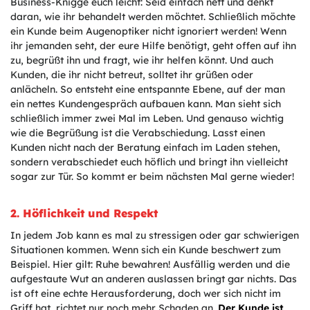
Business-Knigge euch leicht: Seid einfach nett und denkt
daran, wie ihr behandelt werden möchtet. Schließlich möchte
ein Kunde beim Augenoptiker nicht ignoriert werden! Wenn
ihr jemanden seht, der eure Hilfe benötigt, geht offen auf ihn
zu, begrüßt ihn und fragt, wie ihr helfen könnt. Und auch
Kunden, die ihr nicht betreut, solltet ihr grüßen oder
anlächeln. So entsteht eine entspannte Ebene, auf der man
ein nettes Kundengespräch aufbauen kann. Man sieht sich
schließlich immer zwei Mal im Leben. Und genauso wichtig
wie die Begrüßung ist die Verabschiedung. Lasst einen
Kunden nicht nach der Beratung einfach im Laden stehen,
sondern verabschiedet euch höflich und bringt ihn vielleicht
sogar zur Tür. So kommt er beim nächsten Mal gerne wieder!
2. Höflichkeit und Respekt
In jedem Job kann es mal zu stressigen oder gar schwierigen
Situationen kommen. Wenn sich ein Kunde beschwert zum
Beispiel. Hier gilt: Ruhe bewahren! Ausfällig werden und die
aufgestaute Wut an anderen auslassen bringt gar nichts. Das
ist oft eine echte Herausforderung, doch wer sich nicht im
Griff hat, richtet nur noch mehr Schaden an.
Der Kunde ist