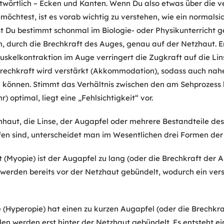
twörtlich – Ecken und Kanten. Wenn Du also etwas über die 
 möchtest, ist es vorab wichtig zu verstehen, wie ein normals
st Du bestimmt schonmal im Biologie- oder Physikunterricht ge
ich, durch die Brechkraft des Auges, genau auf der Netzhaut.
uskelkontraktion im Auge verringert die Zugkraft auf die Lins
Brechkraft wird verstärkt (Akkommodation), sodass auch na
nnen. Stimmt das Verhältnis zwischen den am Sehprozess b
 optimal, liegt eine „Fehlsichtigkeit“ vor.
haut, die Linse, der Augapfel oder mehrere Bestandteile de
en sind, unterscheidet man im Wesentlichen drei Formen der F
t (Myopie) ist der Augapfel zu lang (oder die Brechkraft der A
en werden bereits vor der Netzhaut gebündelt, wodurch ein ve
 (Hyperopie) hat einen zu kurzen Augapfel (oder die Brechkraf
len werden erst hinter der Netzhaut gebündelt. Es entsteht ein