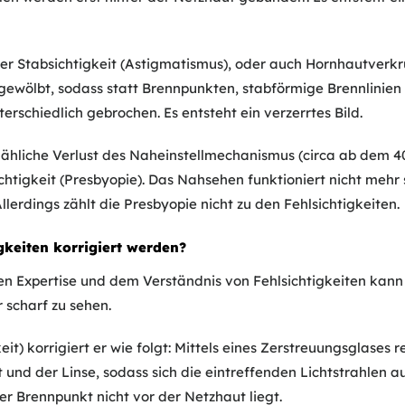
der Stabsichtigkeit (Astigmatismus), oder auch Hornhautverk
ewölbt, sodass statt Brennpunkten, stabförmige Brennlinien 
erschiedlich gebrochen. Es entsteht ein verzerrtes Bild.
ähliche Verlust des Naheinstellmechanismus (circa ab dem 40. 
chtigkeit (Presbyopie). Das Nahsehen funktioniert nicht mehr 
Allerdings zählt die Presbyopie nicht zu den Fehlsichtigkeiten.
gkeiten korrigiert werden?
en Expertise und dem Verständnis von Fehlsichtigkeiten kan
 scharf zu sehen.
it) korrigiert er wie folgt: Mittels eines Zerstreuungsglases r
und der Linse, sodass sich die eintreffenden Lichtstrahlen a
r Brennpunkt nicht vor der Netzhaut liegt.