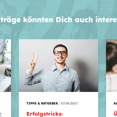
iträge könnten Dich auch intere
TIPPS & RATGEBER
07.06.2017
A
:
Erfolgstricks:
Ü