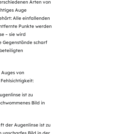
verschiedenen Arten von
ichtiges Auge
hört: Alle einfallenden
 Entfernte Punkte werden
e – sie wird
he Gegenstände scharf
eteiligten
s Auges von
ehlsichtigkeit:
ugenlinse ist zu
rschwommenes Bild in
t der Augenlinse ist zu
 unscharfes Bild in der