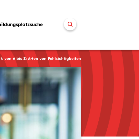
bildungsplatzsuche
k von A bis Z: Arten von Fehlsichtigkeiten