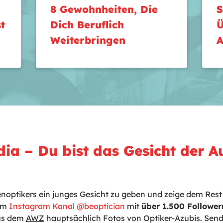
8 Gewohnheiten, Die
S
t
Dich Beruflich
Ü
Weiterbringen
A
dia – Du bist das Gesicht der A
enoptikers ein junges Gesicht zu geben und zeige dem Rest 
rem
Instagram Kanal @beoptician
mit
über 1.500 Follower
us dem
AWZ
hauptsächlich Fotos von Optiker-Azubis. Send