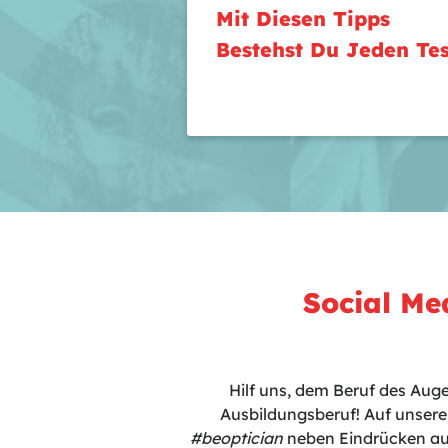
Mit Diesen Tipps
Bestehst Du Jeden Tes
Social Me
Hilf uns, dem Beruf des Aug
Ausbildungsberuf! Auf unse
#beoptician
neben Eindrücken a