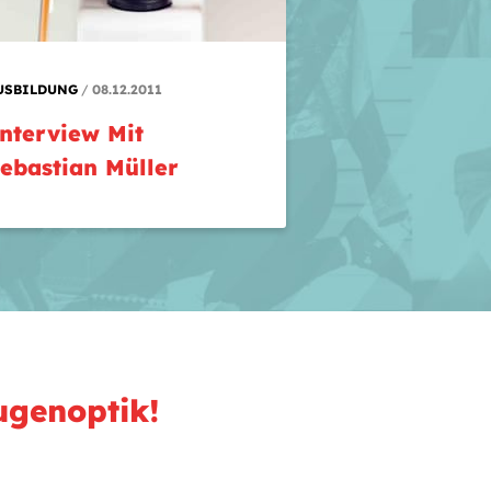
USBILDUNG
08.12.2011
nterview Mit
ebastian Müller
ugenoptik!