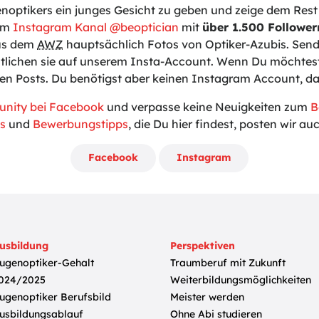
enoptikers ein junges Gesicht zu geben und zeige dem Rest 
rem
Instagram Kanal @beoptician
mit
über 1.500 Follower
us dem
AWZ
hauptsächlich Fotos von Optiker-Azubis. Send
tlichen sie auf unserem Insta-Account. Wenn Du möchtest
den Posts. Du benötigst aber keinen Instagram Account, 
unity bei Facebook
und verpasse keine Neuigkeiten zum
B
s
und
Bewerbungstipps
, die Du hier findest, posten wir a
Facebook
Instagram
usbildung
Perspektiven
ugenoptiker-Gehalt
Traumberuf mit Zukunft
024/2025
Weiterbildungsmöglichkeiten
ugenoptiker Berufsbild
Meister werden
usbildungsablauf
Ohne Abi studieren