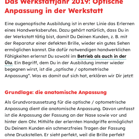
Das Werkstattjahr 2019: Optische
Anpassung in der Werkstatt
Eine augenoptische Ausbildung ist in erster Linie das Erlernen
eines Handwerksberufes. Dazu gehört natürlich, dass Du in
der Werkstatt tätig bist, damit Du Deinen Kunden, z. B. mit
der Reparatur einer defekten Brille, wieder ein gutes Sehen
ermöglichen kannst. Die dafür notwendigen handwerklichen
Fähigkeiten erlernst Du sowohl im
Betrieb als auch in der
Ülu
. Ein Begriff, dem Du in der Ausbildung immer wieder
begegnen wirst, ist die „optische / optometrische
Anpassung“. Was es damit auf sich hat, erklären wir Dir jetzt!
Grundlage: die anatomische Anpassung
Als Grundvoraussetzung für die optische / optometrische
Anpassung dient die anatomische Anpassung. Davon umfasst
ist die Anpassung der Fassung an der Nase sowie vor und
hinter dem Ohr. Mithilfe der erlernten Handgriffe ermöglichst
Du Deinem Kunden ein schmerzfreies Tragen der Fassung
ohne Druckstellen. Er sieht perfekt, weil die Brille perfekt