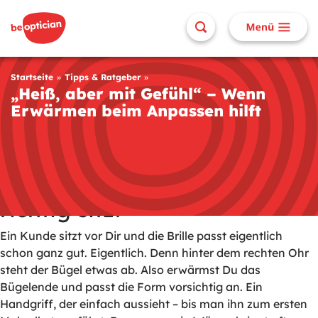
Startseite
Tipps & Ratgeber
„Heiß, aber mit Gefühl“ – Wenn
Erwärmen beim Anpassen hilft
Unsere Ausbilder plaudern aus dem Nähkästchen –
oder dem Etui
Wenn die Brille noch nicht
richtig sitzt
Ein Kunde sitzt vor Dir und die Brille passt eigentlich
schon ganz gut. Eigentlich. Denn hinter dem rechten Ohr
steht der Bügel etwas ab. Also erwärmst Du das
Bügelende und passt die Form vorsichtig an. Ein
Handgriff, der einfach aussieht – bis man ihn zum ersten