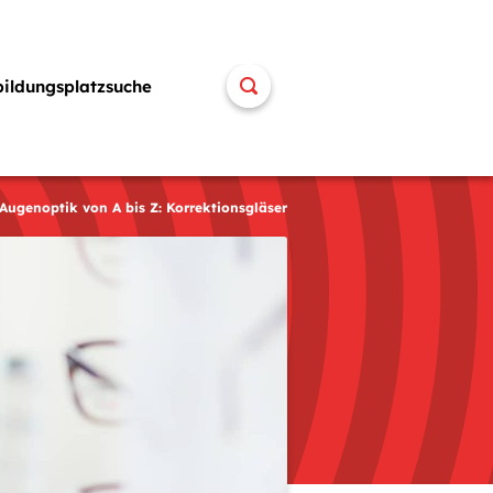
bildungsplatzsuche
 Augenoptik von A bis Z: Korrektionsgläser