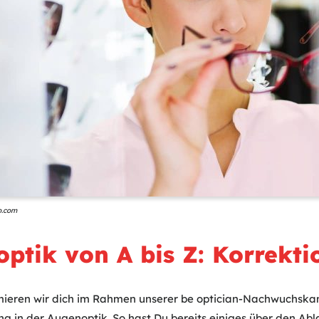
o.com
ptik von A bis Z: Korrekti
ormieren wir dich im Rahmen unserer be optician-Nachwuchsk
g in der Augenoptik. So hast Du bereits einiges über den Abla