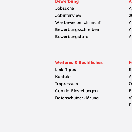
Bewerbung
A
Jobsuche
A
Jobinterview
2
Wie bewerbe ich mich?
A
Bewerbungsschreiben
A
Bewerbungsfoto
A
Weiteres & Rechtliches
K
Link-Tipps
S
Kontakt
A
Impressum
O
Cookie-Einstellungen
B
Datenschutzerklärung
6
E