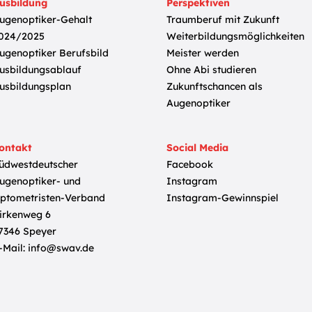
usbildung
Perspektiven
ugenoptiker-Gehalt
Traumberuf mit Zukunft
024/2025
Weiterbildungsmöglichkeiten
ugenoptiker Berufsbild
Meister werden
usbildungsablauf
Ohne Abi studieren
usbildungsplan
Zukunftschancen als
Augenoptiker
ontakt
Social Media
üdwestdeutscher
Facebook
ugenoptiker- und
Instagram
ptometristen-Verband
Instagram-Gewinnspiel
irkenweg 6
7346 Speyer
-Mail:
info@swav.de