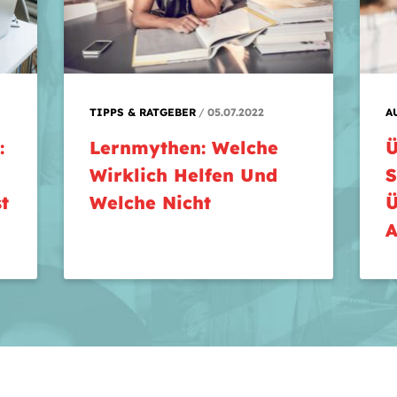
TIPPS & RATGEBER
05.07.2022
A
:
Lernmythen: Welche
Ü
Wirklich Helfen Und
S
t
Welche Nicht
Ü
A