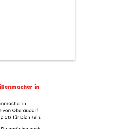
illenmacher in
lenmacher in
e von Oberaudorf
latz für Dich sein.
t Du natürlich auch