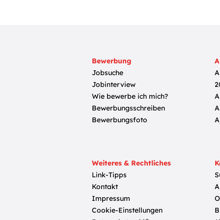
Bewerbung
A
Jobsuche
A
Jobinterview
2
Wie bewerbe ich mich?
A
Bewerbungsschreiben
A
Bewerbungsfoto
A
Weiteres & Rechtliches
K
Link-Tipps
S
Kontakt
A
Impressum
O
Cookie-Einstellungen
B