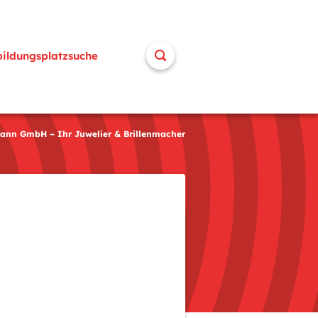
bildungsplatzsuche
nn GmbH – Ihr Juwelier & Brillenmacher