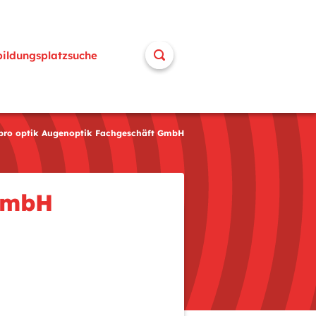
bildungsplatzsuche
pro optik Augenoptik Fachgeschäft GmbH
 GmbH