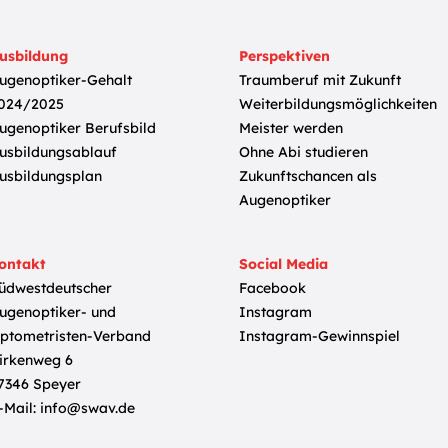
usbildung
Perspektiven
ugenoptiker-Gehalt
Traumberuf mit Zukunft
024/2025
Weiterbildungsmöglichkeiten
ugenoptiker Berufsbild
Meister werden
usbildungsablauf
Ohne Abi studieren
usbildungsplan
Zukunftschancen als
Augenoptiker
ontakt
Social Media
üdwestdeutscher
Facebook
ugenoptiker- und
Instagram
ptometristen-Verband
Instagram-Gewinnspiel
irkenweg 6
7346 Speyer
-Mail:
info@swav.de