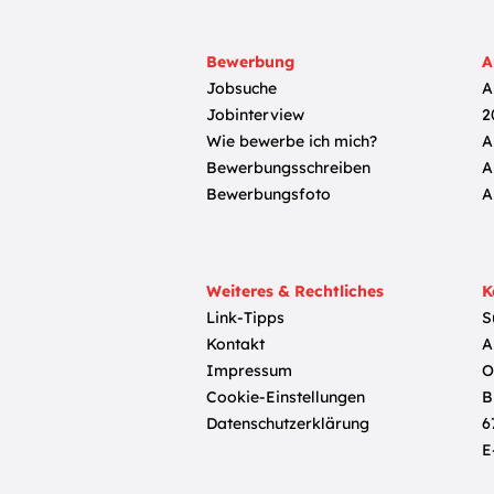
Bewerbung
A
Jobsuche
A
Jobinterview
2
Wie bewerbe ich mich?
A
Bewerbungsschreiben
A
Bewerbungsfoto
A
Weiteres & Rechtliches
K
Link-Tipps
S
Kontakt
A
Impressum
O
Cookie-Einstellungen
B
Datenschutzerklärung
6
E