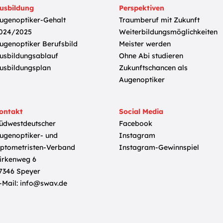
usbildung
Perspektiven
ugenoptiker-Gehalt
Traumberuf mit Zukunft
024/2025
Weiterbildungsmöglichkeiten
ugenoptiker Berufsbild
Meister werden
usbildungsablauf
Ohne Abi studieren
usbildungsplan
Zukunftschancen als
Augenoptiker
ontakt
Social Media
üdwestdeutscher
Facebook
ugenoptiker- und
Instagram
ptometristen-Verband
Instagram-Gewinnspiel
irkenweg 6
7346 Speyer
-Mail:
info@swav.de