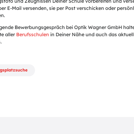
sfoto und Zeugnissen Deiner Schule vorbereiten und vers
er E-Mail versenden, sie per Post verschicken oder persönl
en.
lgende Bewerbungsgespräch bei Optik Wagner GmbH halten
te aller
Berufsschulen
in Deiner Nähe und auch das aktuel
.
ngsplatzsuche