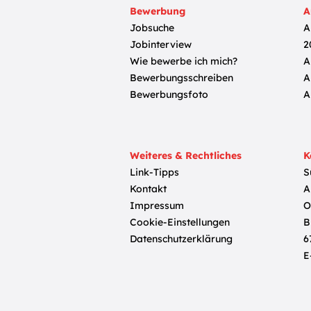
Bewerbung
A
Jobsuche
A
Jobinterview
2
Wie bewerbe ich mich?
A
Bewerbungsschreiben
A
Bewerbungsfoto
A
Weiteres & Rechtliches
K
Link-Tipps
S
Kontakt
A
Impressum
O
Cookie-Einstellungen
B
Datenschutzerklärung
6
E