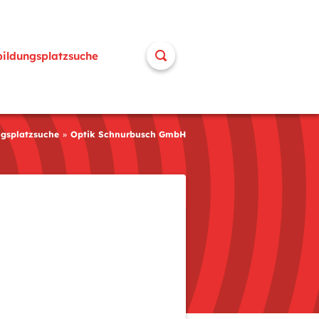
bildungsplatzsuche
ngsplatzsuche
Optik Schnurbusch GmbH