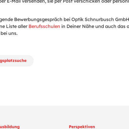
er E-Mail versenden, sie per Post verschicken oder persönli
lgende Bewerbungsgespräch bei Optik Schnurbusch GmbH h
ne Liste aller
Berufsschulen
in Deiner Nähe und auch das a
bei uns.
ngsplatzsuche
usbildung
Perspektiven