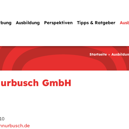
rbung
Ausbildung
Perspektiven
Tipps & Ratgeber
Aus
Startseite
Ausbildu
nurbusch GmbH
710
chnurbusch.de