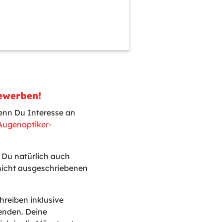
ewerben!
enn Du Interesse an
Augenoptiker-
t Du natürlich auch
 nicht ausgeschriebenen
reiben inklusive
enden. Deine