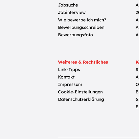
Jobsuche
A
Jobinterview
2
Wie bewerbe ich mich?
A
Bewerbungsschreiben
A
Bewerbungsfoto
A
Weiteres & Rechtliches
K
Link-Tipps
S
Kontakt
A
Impressum
O
Cookie-Einstellungen
B
Datenschutzerklärung
6
E