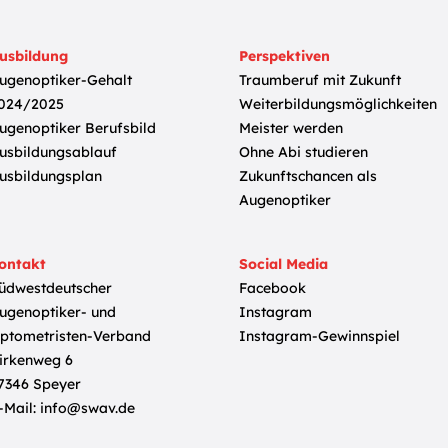
usbildung
Perspektiven
ugenoptiker-Gehalt
Traumberuf mit Zukunft
024/2025
Weiterbildungsmöglichkeiten
ugenoptiker Berufsbild
Meister werden
usbildungsablauf
Ohne Abi studieren
usbildungsplan
Zukunftschancen als
Augenoptiker
ontakt
Social Media
üdwestdeutscher
Facebook
ugenoptiker- und
Instagram
ptometristen-Verband
Instagram-Gewinnspiel
irkenweg 6
7346 Speyer
-Mail:
info@swav.de