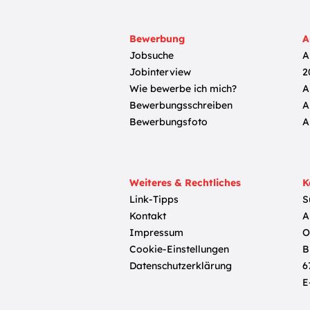
Bewerbung
A
Jobsuche
A
Jobinterview
2
Wie bewerbe ich mich?
A
Bewerbungsschreiben
A
Bewerbungsfoto
A
Weiteres & Rechtliches
K
Link-Tipps
S
Kontakt
A
Impressum
O
Cookie-Einstellungen
B
Datenschutzerklärung
6
E