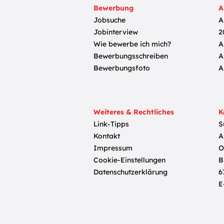
Bewerbung
A
Jobsuche
A
Jobinterview
2
Wie bewerbe ich mich?
A
Bewerbungsschreiben
A
Bewerbungsfoto
A
Weiteres & Rechtliches
K
Link-Tipps
S
Kontakt
A
Impressum
O
Cookie-Einstellungen
B
Datenschutzerklärung
6
E