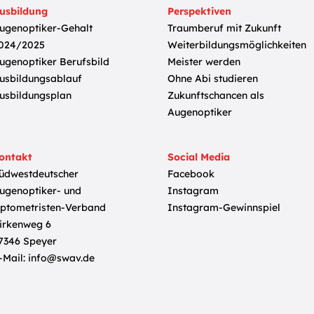
usbildung
Perspektiven
ugenoptiker-Gehalt
Traumberuf mit Zukunft
024/2025
Weiterbildungsmöglichkeiten
ugenoptiker Berufsbild
Meister werden
usbildungsablauf
Ohne Abi studieren
usbildungsplan
Zukunftschancen als
Augenoptiker
ontakt
Social Media
üdwestdeutscher
Facebook
ugenoptiker- und
Instagram
ptometristen-Verband
Instagram-Gewinnspiel
irkenweg 6
7346 Speyer
-Mail:
info@swav.de