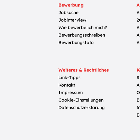
Bewerbung
A
Jobsuche
A
Jobinterview
2
Wie bewerbe ich mich?
A
Bewerbungsschreiben
A
Bewerbungsfoto
A
Weiteres & Rechtliches
K
Link-Tipps
S
Kontakt
A
Impressum
O
Cookie-Einstellungen
B
Datenschutzerklärung
6
E