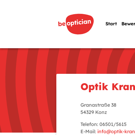
Start
Bewe
Optik Kra
Granastraße 38
54329 Konz
Telefon: 06501/5615
E-Mail:
info@optik-kran