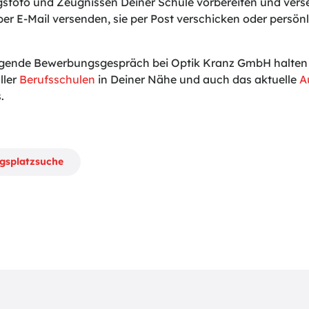
sfoto und Zeugnissen Deiner Schule vorbereiten und vers
er E-Mail versenden, sie per Post verschicken oder persönl
lgende Bewerbungsgespräch bei Optik Kranz GmbH halten wi
ller
Berufsschulen
in Deiner Nähe und auch das aktuelle
A
.
ngsplatzsuche