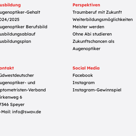
usbildung
Perspektiven
ugenoptiker-Gehalt
Traumberuf mit Zukunft
024/2025
Weiterbildungsmöglichkeiten
ugenoptiker Berufsbild
Meister werden
usbildungsablauf
Ohne Abi studieren
usbildungsplan
Zukunftschancen als
Augenoptiker
ontakt
Social Media
üdwestdeutscher
Facebook
ugenoptiker- und
Instagram
ptometristen-Verband
Instagram-Gewinnspiel
irkenweg 6
7346 Speyer
-Mail:
info@swav.de