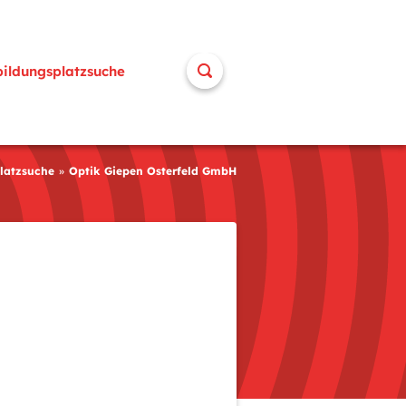
bildungsplatzsuche
latzsuche
Optik Giepen Osterfeld GmbH