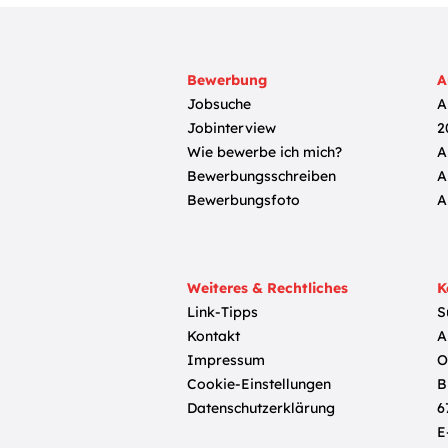
Bewerbung
A
Jobsuche
A
Jobinterview
2
Wie bewerbe ich mich?
A
Bewerbungsschreiben
A
Bewerbungsfoto
A
Weiteres & Rechtliches
K
Link-Tipps
S
Kontakt
A
Impressum
O
Cookie-Einstellungen
B
Datenschutzerklärung
6
E