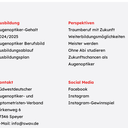
usbildung
Perspektiven
ugenoptiker-Gehalt
Traumberuf mit Zukunft
024/2025
Weiterbildungsmöglichkeiten
ugenoptiker Berufsbild
Meister werden
usbildungsablauf
Ohne Abi studieren
usbildungsplan
Zukunftschancen als
Augenoptiker
ontakt
Social Media
üdwestdeutscher
Facebook
ugenoptiker- und
Instagram
ptometristen-Verband
Instagram-Gewinnspiel
irkenweg 6
7346 Speyer
-Mail:
info@swav.de