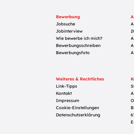
Bewerbung
A
Jobsuche
A
Jobinterview
2
Wie bewerbe ich mich?
A
Bewerbungsschreiben
A
Bewerbungsfoto
A
Weiteres & Rechtliches
K
Link-Tipps
S
Kontakt
A
Impressum
O
Cookie-Einstellungen
B
Datenschutzerklärung
6
E