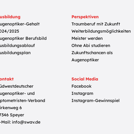
usbildung
Perspektiven
ugenoptiker-Gehalt
Traumberuf mit Zukunft
024/2025
Weiterbildungsmöglichkeiten
ugenoptiker Berufsbild
Meister werden
usbildungsablauf
Ohne Abi studieren
usbildungsplan
Zukunftschancen als
Augenoptiker
ontakt
Social Media
üdwestdeutscher
Facebook
ugenoptiker- und
Instagram
ptometristen-Verband
Instagram-Gewinnspiel
irkenweg 6
7346 Speyer
-Mail:
info@swav.de