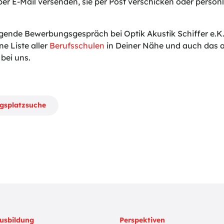
er E-Mail versenden, sie per Post verschicken oder persönli
gende Bewerbungsgespräch bei Optik Akustik Schiffer e.K. 
ne Liste aller
Berufsschulen
in Deiner Nähe und auch das a
bei uns.
ngsplatzsuche
usbildung
Perspektiven