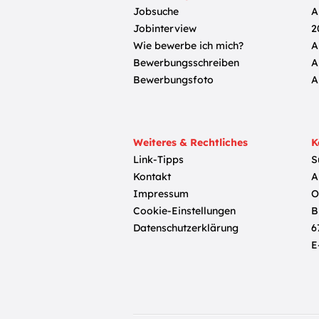
Jobsuche
A
Jobinterview
2
Wie bewerbe ich mich?
A
Bewerbungsschreiben
A
Bewerbungsfoto
A
Weiteres & Rechtliches
K
Link-Tipps
S
Kontakt
A
Impressum
O
Cookie-Einstellungen
B
Datenschutzerklärung
6
E