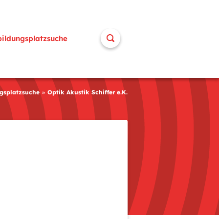
bildungsplatzsuche
gsplatzsuche
Optik Akustik Schiffer e.K.