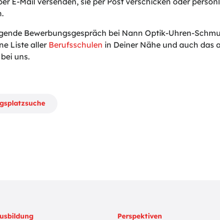
er E-Mail versenden, sie per Post verschicken oder persönl
n.
lgende Bewerbungsgespräch bei Nann Optik-Uhren-Schmuck
ne Liste aller
Berufsschulen
in Deiner Nähe und auch das a
bei uns.
ngsplatzsuche
usbildung
Perspektiven