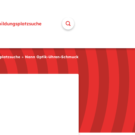
bildungsplatzsuche
platzsuche
Nann Optik-Uhren-Schmuck