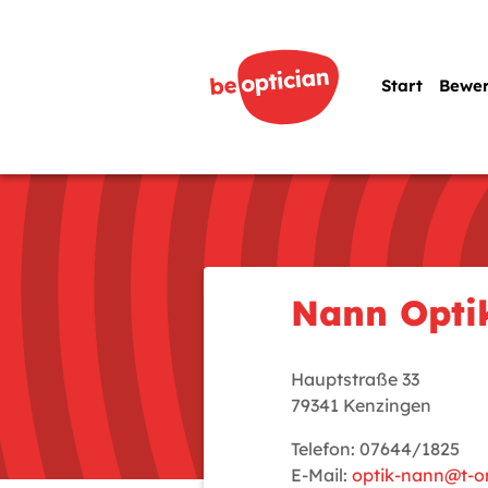
Start
Bewe
Nann Opti
Hauptstraße 33
79341 Kenzingen
Telefon: 07644/1825
E-Mail:
optik-nann@t-on