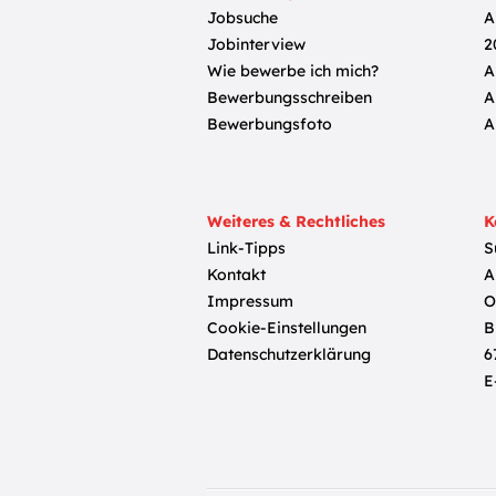
Jobsuche
A
Jobinterview
2
Wie bewerbe ich mich?
A
Bewerbungsschreiben
A
Bewerbungsfoto
A
Weiteres & Rechtliches
K
Link-Tipps
S
Kontakt
A
Impressum
O
Cookie-Einstellungen
B
Datenschutzerklärung
6
E