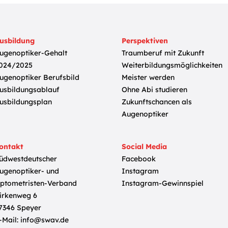
usbildung
Perspektiven
ugenoptiker-Gehalt
Traumberuf mit Zukunft
024/2025
Weiterbildungsmöglichkeiten
ugenoptiker Berufsbild
Meister werden
usbildungsablauf
Ohne Abi studieren
usbildungsplan
Zukunftschancen als
Augenoptiker
ontakt
Social Media
üdwestdeutscher
Facebook
ugenoptiker- und
Instagram
ptometristen-Verband
Instagram-Gewinnspiel
irkenweg 6
7346 Speyer
-Mail:
info@swav.de