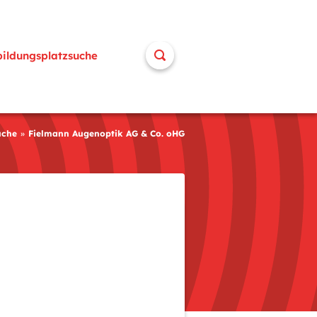
bildungsplatzsuche
uche
Fielmann Augenoptik AG & Co. oHG