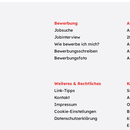
Bewerbung
A
Jobsuche
A
Jobinterview
2
Wie bewerbe ich mich?
A
Bewerbungsschreiben
A
Bewerbungsfoto
A
Weiteres & Rechtliches
K
Link-Tipps
S
Kontakt
A
Impressum
O
Cookie-Einstellungen
B
Datenschutzerklärung
6
E