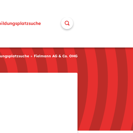
bildungsplatzsuche
dungsplatzsuche
Fielmann AG & Co. OHG