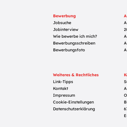
Bewerbung
A
Jobsuche
A
Jobinterview
2
Wie bewerbe ich mich?
A
Bewerbungsschreiben
A
Bewerbungsfoto
A
Weiteres & Rechtliches
K
Link-Tipps
S
Kontakt
A
Impressum
O
Cookie-Einstellungen
B
Datenschutzerklärung
6
E