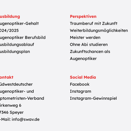
usbildung
Perspektiven
ugenoptiker-Gehalt
Traumberuf mit Zukunft
024/2025
Weiterbildungsmöglichkeiten
ugenoptiker Berufsbild
Meister werden
usbildungsablauf
Ohne Abi studieren
usbildungsplan
Zukunftschancen als
Augenoptiker
ontakt
Social Media
üdwestdeutscher
Facebook
ugenoptiker- und
Instagram
ptometristen-Verband
Instagram-Gewinnspiel
irkenweg 6
7346 Speyer
-Mail:
info@swav.de