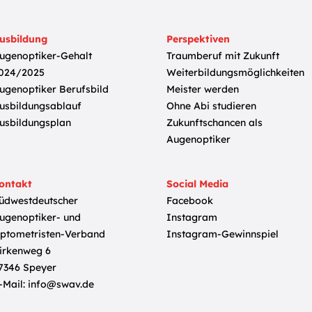
usbildung
Perspektiven
ugenoptiker-Gehalt
Traumberuf mit Zukunft
024/2025
Weiterbildungsmöglichkeiten
ugenoptiker Berufsbild
Meister werden
usbildungsablauf
Ohne Abi studieren
usbildungsplan
Zukunftschancen als
Augenoptiker
ontakt
Social Media
üdwestdeutscher
Facebook
ugenoptiker- und
Instagram
ptometristen-Verband
Instagram-Gewinnspiel
irkenweg 6
7346 Speyer
-Mail:
info@swav.de