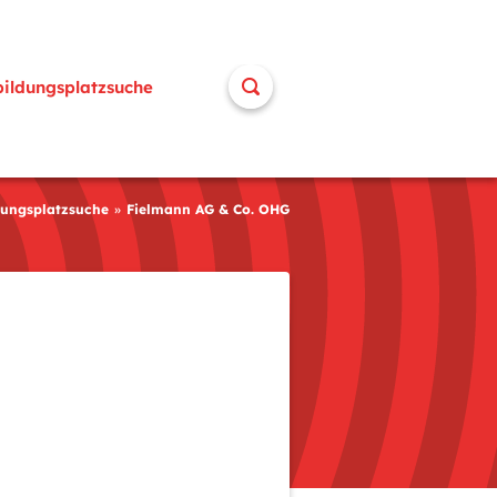
bildungsplatzsuche
dungsplatzsuche
Fielmann AG & Co. OHG