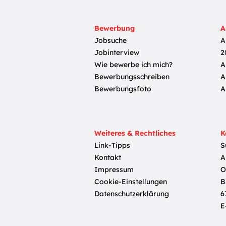
Bewerbung
A
Jobsuche
A
Jobinterview
2
Wie bewerbe ich mich?
A
Bewerbungsschreiben
A
Bewerbungsfoto
A
Weiteres & Rechtliches
K
Link-Tipps
S
Kontakt
A
Impressum
O
Cookie-Einstellungen
B
Datenschutzerklärung
6
E