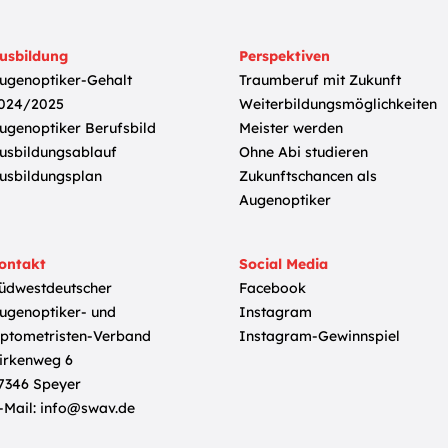
usbildung
Perspektiven
ugenoptiker-Gehalt
Traumberuf mit Zukunft
024/2025
Weiterbildungsmöglichkeiten
ugenoptiker Berufsbild
Meister werden
usbildungsablauf
Ohne Abi studieren
usbildungsplan
Zukunftschancen als
Augenoptiker
ontakt
Social Media
üdwestdeutscher
Facebook
ugenoptiker- und
Instagram
ptometristen-Verband
Instagram-Gewinnspiel
irkenweg 6
7346 Speyer
-Mail:
info@swav.de