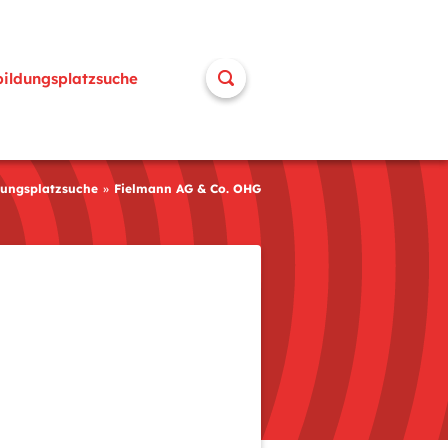
bildungsplatzsuche
dungsplatzsuche
Fielmann AG & Co. OHG