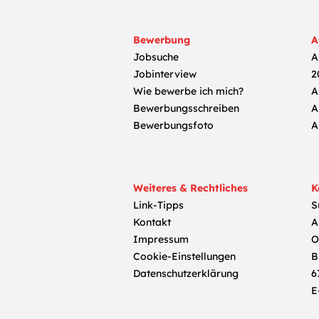
Bewerbung
A
Jobsuche
A
Jobinterview
2
Wie bewerbe ich mich?
A
Bewerbungsschreiben
A
Bewerbungsfoto
A
Weiteres & Rechtliches
K
Link-Tipps
S
Kontakt
A
Impressum
O
Cookie-Einstellungen
B
Datenschutzerklärung
6
E