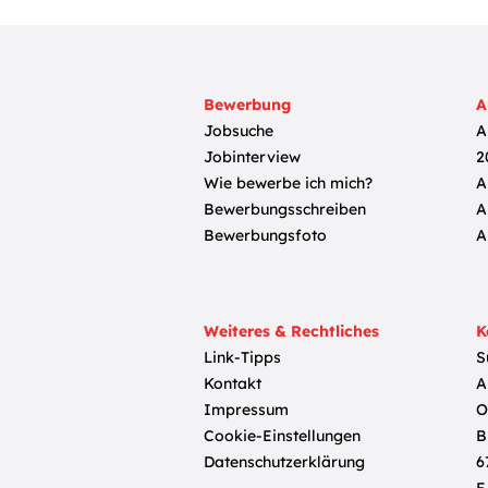
Bewerbung
A
Jobsuche
A
Jobinterview
2
Wie bewerbe ich mich?
A
Bewerbungsschreiben
A
Bewerbungsfoto
A
Weiteres & Rechtliches
K
Link-Tipps
S
Kontakt
A
Impressum
O
Cookie-Einstellungen
B
Datenschutzerklärung
6