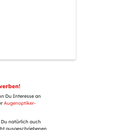
werben!
nn Du Interesse an
er
Augenoptiker-
t Du natürlich auch
icht ausgeschriebenen