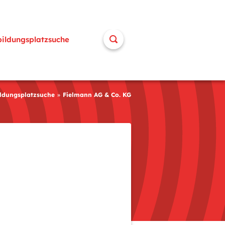
bildungsplatzsuche
ldungsplatzsuche
Fielmann AG & Co. KG