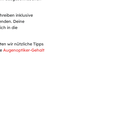
reiben inklusive
enden. Deine
ch in die
n wir nützliche Tipps
le
Augenoptiker-Gehalt