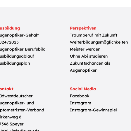
usbildung
Perspektiven
ugenoptiker-Gehalt
Traumberuf mit Zukunft
024/2025
Weiterbildungsmöglichkeiten
ugenoptiker Berufsbild
Meister werden
usbildungsablauf
Ohne Abi studieren
usbildungsplan
Zukunftschancen als
Augenoptiker
ontakt
Social Media
üdwestdeutscher
Facebook
ugenoptiker- und
Instagram
ptometristen-Verband
Instagram-Gewinnspiel
irkenweg 6
7346 Speyer