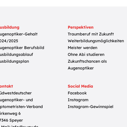
usbildung
Perspektiven
ugenoptiker-Gehalt
Traumberuf mit Zukunft
024/2025
Weiterbildungsmöglichkeiten
ugenoptiker Berufsbild
Meister werden
usbildungsablauf
Ohne Abi studieren
usbildungsplan
Zukunftschancen als
Augenoptiker
ontakt
Social Media
üdwestdeutscher
Facebook
ugenoptiker- und
Instagram
ptometristen-Verband
Instagram-Gewinnspiel
irkenweg 6
7346 Speyer