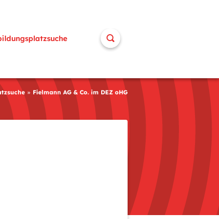
bildungsplatzsuche
atzsuche
Fielmann AG & Co. im DEZ oHG