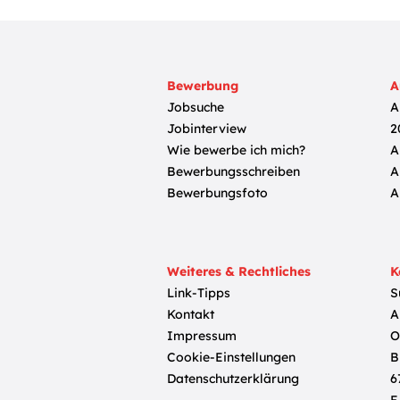
Bewerbung
A
Jobsuche
A
Jobinterview
2
Wie bewerbe ich mich?
A
Bewerbungsschreiben
A
Bewerbungsfoto
A
Weiteres & Rechtliches
K
Link-Tipps
S
Kontakt
A
Impressum
O
Cookie-Einstellungen
B
Datenschutzerklärung
6