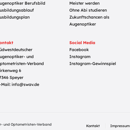
ugenoptiker Berufsbild
Meister werden
usbildungsablauf
Ohne Abi studieren
usbildungsplan
Zukunftschancen als
Augenoptiker
ontakt
Social Media
üdwestdeutscher
Facebook
ugenoptiker- und
Instagram
ptometristen-Verband
Instagram-Gewinnspiel
irkenweg 6
7346 Speyer
-Mail:
info@swav.de
r- und Optometristen-Verband
Kontakt
Impressum