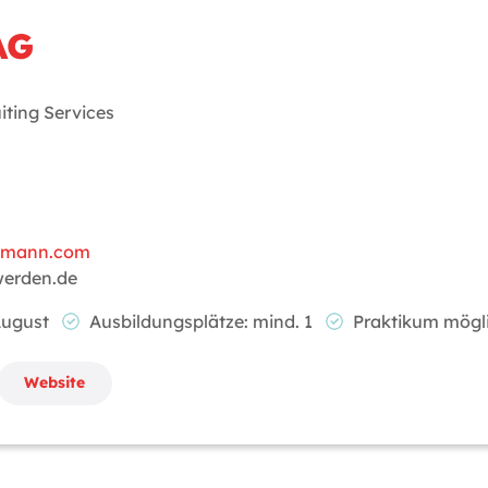
AG
iting Services
elmann.com
werden.de
 August
Ausbildungsplätze: mind. 1
Praktikum mög
Website