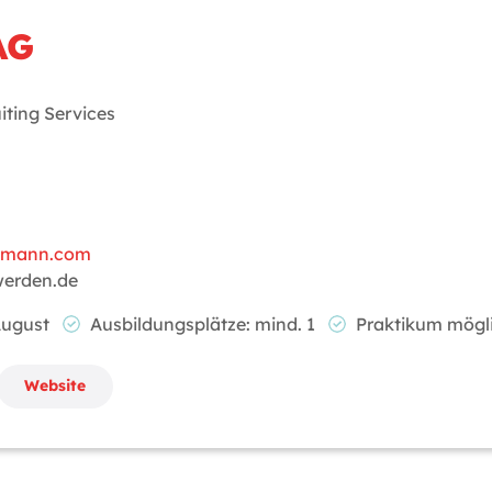
AG
iting Services
elmann.com
werden.de
 August
Ausbildungsplätze: mind. 1
Praktikum mög
Website