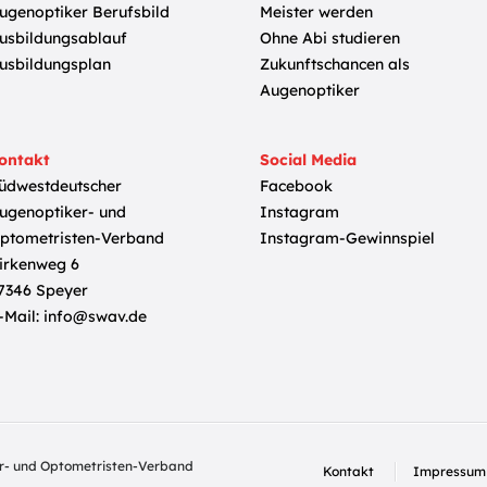
ugenoptiker Berufsbild
Meister werden
usbildungsablauf
Ohne Abi studieren
usbildungsplan
Zukunftschancen als
Augenoptiker
ontakt
Social Media
üdwestdeutscher
Facebook
ugenoptiker- und
Instagram
ptometristen-Verband
Instagram-Gewinnspiel
irkenweg 6
7346 Speyer
-Mail:
info@swav.de
r- und Optometristen-Verband
Kontakt
Impressum