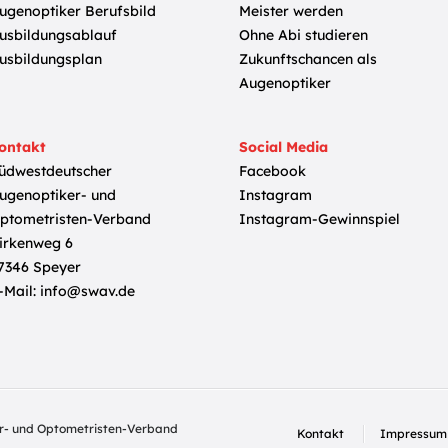
ugenoptiker Berufsbild
Meister werden
usbildungsablauf
Ohne Abi studieren
usbildungsplan
Zukunftschancen als
Augenoptiker
ontakt
Social Media
üdwestdeutscher
Facebook
ugenoptiker- und
Instagram
ptometristen-Verband
Instagram-Gewinnspiel
irkenweg 6
7346 Speyer
-Mail:
info@swav.de
r- und Optometristen-Verband
Kontakt
Impressum