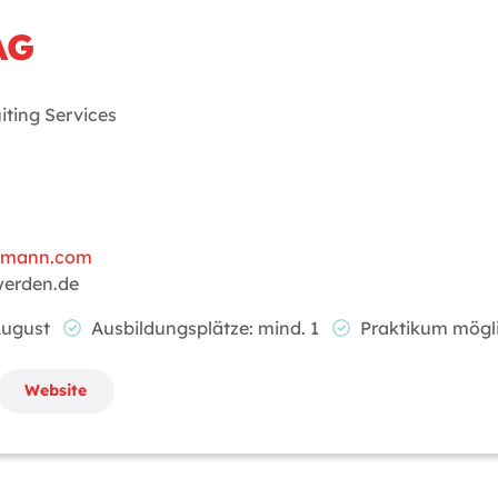
AG
iting Services
elmann.com
werden.de
 August
Ausbildungsplätze: mind. 1
Praktikum mög
Website