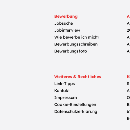
Bewerbung
A
Jobsuche
A
Jobinterview
2
Wie bewerbe ich mich?
A
Bewerbungsschreiben
A
Bewerbungsfoto
A
Weiteres & Rechtliches
K
Link-Tipps
S
Kontakt
A
Impressum
O
Cookie-Einstellungen
B
Datenschutzerklärung
6
E