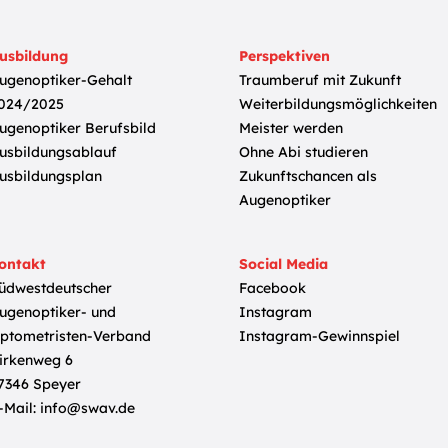
usbildung
Perspektiven
ugenoptiker-Gehalt
Traumberuf mit Zukunft
024/2025
Weiterbildungsmöglichkeiten
ugenoptiker Berufsbild
Meister werden
usbildungsablauf
Ohne Abi studieren
usbildungsplan
Zukunftschancen als
Augenoptiker
ontakt
Social Media
üdwestdeutscher
Facebook
ugenoptiker- und
Instagram
ptometristen-Verband
Instagram-Gewinnspiel
irkenweg 6
7346 Speyer
-Mail:
info@swav.de