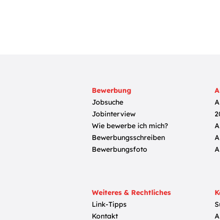
Bewerbung
A
Jobsuche
A
Jobinterview
2
Wie bewerbe ich mich?
A
Bewerbungsschreiben
A
Bewerbungsfoto
A
Weiteres & Rechtliches
K
Link-Tipps
S
Kontakt
A