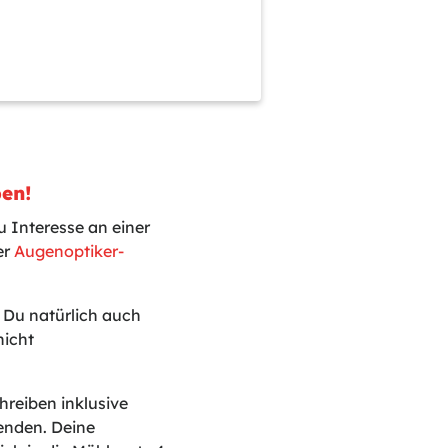
ben!
 Interesse an einer
er
Augenoptiker-
t Du natürlich auch
nicht
reiben inklusive
enden. Deine