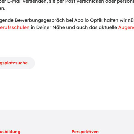
er E-Mail versenden, sie per Post verschicken oder persönli
en.
gende Bewerbungsgespräch bei Apollo Optik halten wir nüt
erufsschulen
in Deiner Nähe und auch das aktuelle
Augeno
ngsplatzsuche
usbildung
Perspektiven