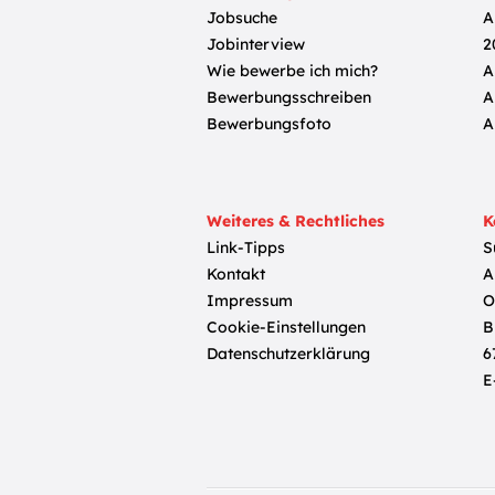
Jobsuche
A
Jobinterview
2
Wie bewerbe ich mich?
A
Bewerbungsschreiben
A
Bewerbungsfoto
A
Weiteres & Rechtliches
K
Link-Tipps
S
Kontakt
A
Impressum
O
Cookie-Einstellungen
B
Datenschutzerklärung
6
E